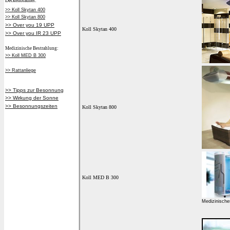
Deckenbräuner:
>> Koll Skytan 400
>> Koll Skytan 800
>> Over you 19 UPP
>> Over you IR 23 UPP
Medizinische Bestrahlung:
>> Koll MED B 300
>> Rattanliege
>> Tipps zur Besonnung
>> Wirkung der Sonne
>> Besonnungszeiten