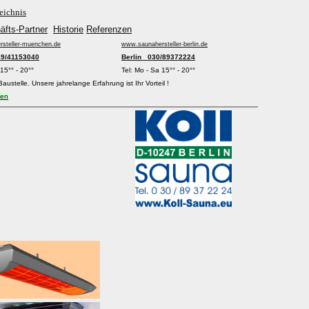
eichnis
äfts-Partner
Historie
Referenzen
steller-muenchen.de
www.saunahersteller-berlin.de
9/41153040
Berlin 030/89372224
15°° - 20°°
Tel: Mo - Sa 15°° - 20°°
ustelle. Unsere jahrelange Erfahrung ist Ihr Vorteil !
ien