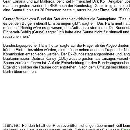
Gran Canaria und auf Mallorca, berichtet Firmenchef Dirk Koll. Angaben üb
machten gestern weder die BBB noch der Bundestag. Ganz billig ist sie je
eine Sauna für bis zu 20 Personen bestellt, muss bei der Firma Koll 15 000
Günter Brinker vom Bund der Steuerzahler kritisiert die Saunapläne. "Das is
es bei den Bürgern überall Einsparungen gibt", sagt er. "Das Parlament hät
müssen." Richtig wäre es gewesen, den Auftrag zu stornieren. Die Bundes
Eichstädt-Bohlig (Grüne) sagte: "Ich halte eine Sauna nicht für sinnvoll und 
rauszunehmen."
Bundestagssprecher Hans Hotter sagte auf die Frage, ob die Abgeordneten
künftig Eintritt bezahlen würden, dies müsse neben anderen Fragen der Nu
Kommission entschieden werden. Der Ex-Bundestagsabgeordnete und langjä
Baukommission Dietmar Kansy (CDU) wusste gestern als Einziger, worauf d
Sauna zurückzuführen ist: Auf die Entscheidung für den Bundestagsneuba
Eigentlich sollten die Räume dort entstehen. Nach dem Umzugsbeschluss 
Berlin übernommen.
Hinweis:
Für den Inhalt der Presseveröffentlichungen übernimmt Koll kein