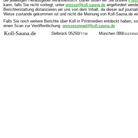
die jeweiligen Herausgeber verantwortlich. Daher bitten wir Sie unsere
Press
kann, falls Sie nicht vorliegt, unter
presse@koll-sauna.de
angefordert werde
Berichterstattung distanzieren wir uns von dem Inhalt, da dieser auf journali
Weise zustande gekommen ist und nicht die Meinung von Koll-Sauna.de wid
Falls Sie noch weitere Berichte über Koll in Printmedien entdeckt haben, so
einen Scan zur Veröffentlichung:
pressespiegel@koll-sauna.de
Koll-Sauna.de
Delbrück 05250/
München 089/
7736
4115304