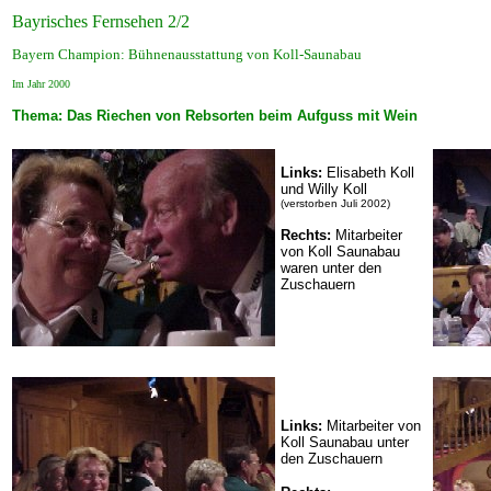
Bayrisches Fernsehen 2/2
Bayern Champion: Bühnenausstattung von Koll-Saunabau
Im Jahr 2000
Thema: Das Riechen von Rebsorten beim Aufguss mit Wein
Links:
Elisabeth Koll
und Willy Koll
(verstorben Juli 2002)
Rechts:
Mitarbeiter
von Koll Saunabau
waren unter den
Zuschauern
Links:
Mitarbeiter von
Koll Saunabau unter
den Zuschauern